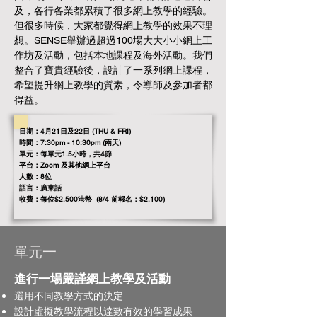
及，各行各業都累積了很多網上教學的經驗。
但很多時候，大家都覺得網上教學的效果不理
想。SENSE舉辦過超過100場大大小小網上工
作坊及活動，包括本地課程及海外活動。我們
整合了寶貴經驗後，設計了一系列網上課程，
希望提升網上教學的質素，令導師及參加者都
得益。
日期：4月21日及22日 (THU & FRI)
時間：7:30pm - 10:30pm (兩天)
​單元：每單元1.5小時，共4節
平台：Zoom 及其他網上平台
人數：8位
語言：廣東話
收費：
每位$2,500港幣 (8/4 前報名：$2,100)
單元一
進行一場嚴謹網上教學及活動
選用不同教學方式的決定
設計虛擬教學流程以達致有效的學習成果